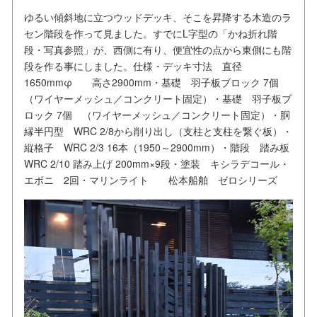
ゆるい傾斜地に立つウッドデッキ、そこを昇降する木造のラ
セン階段を作って見ました。すでにL字型の「かね折れ階
段・写真参照」が、西側に有り、便宜性の点から東側にも階
段を作る事にしました。仕様・デッキ寸法 直径
1650mmφ 高さ2900mm・基礎 羽子板ブロック 7個
（ワイヤーメッシュ／コンクリート固定）・基礎 羽子板ブ
ロック 7個 （ワイヤーメッシュ／コンクリート固定）・胴
縁半円型 WRC 2/8から削り出し（支柱と支柱を繋ぐ板）・
縦格子 WRC 2/3 16本（1950～2900mm）・階段 踏み板
WRC 2/10 踏み上げ 200mm×9段・塗装 キシラデコール・
エボニ 2回・マリンライト 松本船舶 ゼロシリーズ