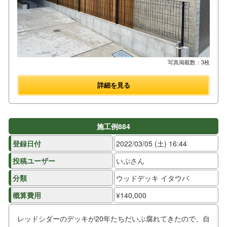
写真掲載数：3枚
詳細を見る
施工例884
登録日付
2022/03/05 (土) 16:44
投稿ユーザー
いぷさん
分類
ウッドデッキ イタウバ
概算費用
¥140,000
レッドシダーのデッキが20年たちだいぶ腐れてきたので、自