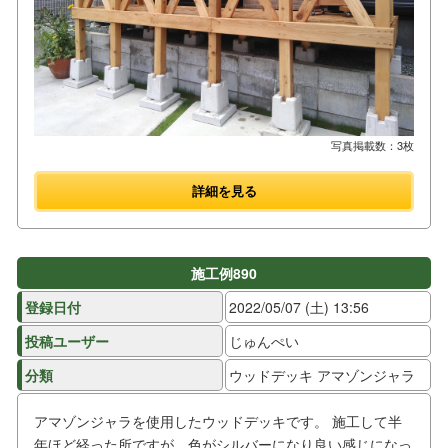
写真掲載数：3枚
詳細を見る
施工例890
登録日付
2022/05/07 (土) 13:56
投稿ユーザー
じゅんぺい
分類
ウッドデッキ アマゾンジャラ
アマゾンジャラを使用したウッドデッキです。 施工して半
年ほど経った所ですが、色がシルバーになり良い感じになっ