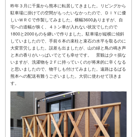
昨年３月に千葉から熊本に転居してきました。リビングから
駐車場に掛けての空間がもったいなかったので、ＤＩＹに優
しいＷＲＣで作製してみました。横幅3600ありますが、自
宅への道幅が狭く、４トン車が入れない状況でしたので
1800と2000ものを継いで作りました。駐車場が縦横に傾斜
していましたので、手前６本の束柱と束石の水平を取るのに
大変苦労しました。誤差も出ましたが、山の緑と鳥の鳴き声
と木の香りがいっぱいでとても幸せです。 景観は少々損な
いますが、洗濯物を２Ｆに持っていくのが将来的に辛くなる
と思いましたので、物干しも付けてみました。遠路はるばる
熊本への配送有難うございました。大切に使わせて頂きま
す。