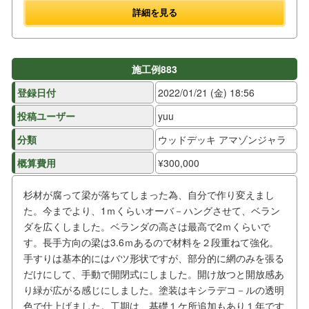
詳細を見る
施工例883
登録日付
2022/01/21 (金) 18:56
投稿ユーザー
yuu
分類
ウッドデッキ アマゾンジャラ
概算費用
¥300,000
杉材が腐って梁が落ちてしまった為、自分で作り変えまし
た。今までより、1ｍくらいオーバ－ハングさせて、ベラン
ダを広くしました。ベランダの高さは最高で2ｍくらいで
す。長手方向の梁は3.6ｍあるので材料を２段重ねて強化。
手すりは基本的にはバツ形状ですが、部分的に網のみを張る
だけにして、手動で開閉式にしました。開け放つと開放感あ
り緑が広がる感じにしました。塗装はキシラデコ－ルの透明
色で仕上げました。工期は、基礎１ケ所追加もあり１年です