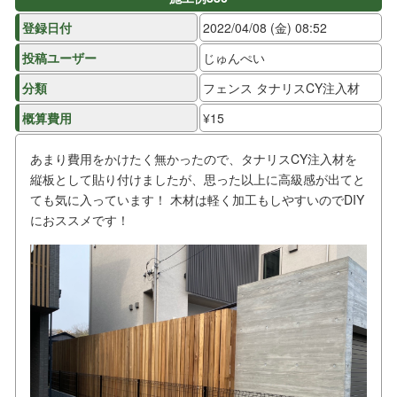
登録日付
2022/04/08 (金) 08:52
投稿ユーザー
じゅんぺい
分類
フェンス タナリスCY注入材
概算費用
¥15
あまり費用をかけたく無かったので、タナリスCY注入材を
縦板として貼り付けましたが、思った以上に高級感が出てと
ても気に入っています！ 木材は軽く加工もしやすいのでDIY
におススメです！