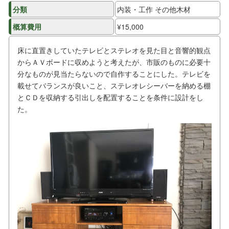
分類
内装・工作 その他木材
概算費用
¥15,000
床に直置きしていたテレビとステレオを見た目と音響的観点
からＡＶボードに収めようと考えたが、市販のものに必要十
分なものが見当たらないので自作することにした。テレビを
載せてバランスが良いこと、ステレオレシーバーを納める棚
とＣＤを収納する引出しを配置することを条件に設計をし
た。