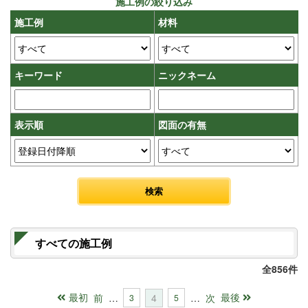
施工例の絞り込み
施工例
材料
キーワード
ニックネーム
表示順
図面の有無
すべての施工例
全856件
最初
最後
前
…
4
…
次
3
5