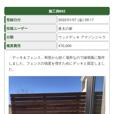
施工例882
登録日付
2022/01/07 (金) 09:17
投稿ユーザー
蒼太の家
分類
ウッドデッキ アマゾンジャラ
概算費用
¥70,000
「デッキ＆フェンス」和室から続く場所なので縁側風に製作
しました。フェンスの強度を増すためにデッキと固定しまし
た。