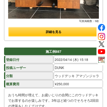
写真掲載数：5枚
詳細を見る
施工例887
登録日付
2022/04/14 (木) 15:18
投稿ユーザー
DUNK
分類
ウッドデッキ アマゾンジャラ
概算費用
¥250,000
おうち時間が増えて、お庭いじりの合間にこのウッドデッキ
でお茶するのが楽しみです。3年ほど経つのでそろそろ2回目
の塗装をしなくてはです。