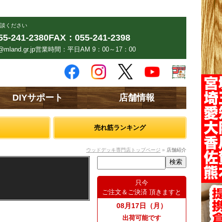
談ください
5-241-2380
FAX：055-241-2398
mland.gr.jp
営業時間：平日AM 9：00～17：00
DIYサポート
店舗情報
売れ筋ランキング
ウッドデッキ専門店トップページ
»
店舗紹介
只今
ご注文＆ご決済 頂きますと
08月17日（月）
出荷可能です