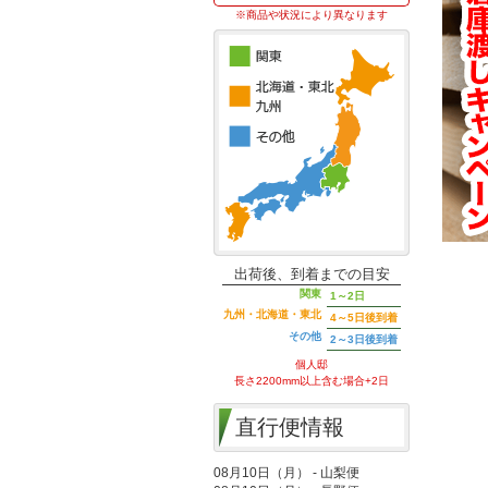
※商品や状況により異なります
出荷後、到着までの目安
関東
1～2日
九州・北海道・東北
4～5日後到着
その他
2～3日後到着
個人邸
長さ2200mm以上含む場合+2日
直行便情報
08月10日（月） - 山梨便