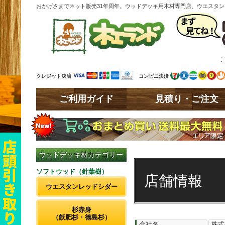
おかげさまでネット販売31年周年。ウッドデッキ用木材専門店、ウエスタ
クレジット決済
コンビニ決済
ご利用ガイド
見積り・ご注文
ウッドデッキ材カテゴリー
ソフトウッド（針葉樹）
店舗情報
ウエスタンレッドシダー
杉赤身
（飫肥杉・徳島杉）
会社名
株式