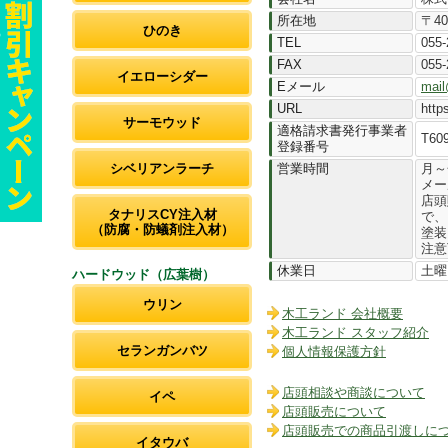
所在地
〒4
ひのき
TEL
055-
FAX
055-
イエローシダー
Eメール
mail
URL
http
サーモウッド
適格請求書発行事業者
T60
登録番号
シベリアンラーチ
営業時間
月～
メー
店頭
タナリスCY注入材
で、
（防腐・防蟻剤注入材）
塗装
注意
休業日
土曜
ハードウッド（広葉樹）
ウリン
木工ランド 会社概要
木工ランド スタッフ紹介
セランガンバツ
個人情報保護方針
店頭相談や商談について
イペ
店頭販売について
店頭販売での商品引渡しに
イタウバ