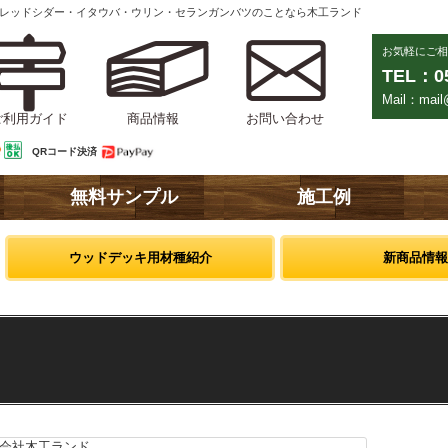
ンレッドシダー・イタウバ・ウリン・セランガンバツのことなら木工ランド
お気軽にご相
TEL：05
Mail：mail@
ご利用ガイド
商品情報
お問い合わせ
QRコード決済
無料サンプル
施工例
ウッドデッキ用材種紹介
新商品情報
会社木工ランド