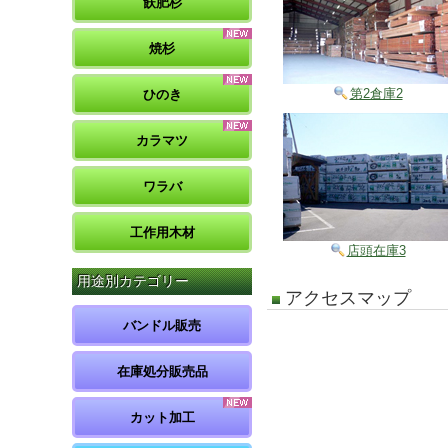
飫肥杉
焼杉
第2倉庫2
ひのき
カラマツ
ワラバ
工作用木材
店頭在庫3
用途別カテゴリー
アクセスマップ
バンドル販売
在庫処分販売品
カット加工