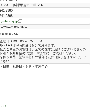
00-0831 山梨県甲府市上町1206
241-2380
241-2398
@mland.gr.jp
s://www.mland.gr.jp/
90001005554
金曜日 AM9：00 ～ PM5：00
ル・FAXは24時間受け付けております。
販売ご希望のお客様は、全ての在庫は店頭にございませんの
お引き取り希望の3営業日前までに、ご依頼ください。
を伴う商品（塗装木材）の場合は更に日数頂きますので、ご
下さい。
・日曜・祝祭日・お盆・年末年始
ついて