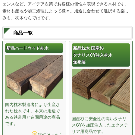
ェンスなど、アイデア次第でお客様の個性を表現できる木材です。
素材も産地や加工処理によって様々。用途に合わせて選択する楽し
みも、枕木ならではです。
商品一覧
新品ハードウッド枕木
新品枕木 国産杉
タナリスCY注入枕木
無塗装
国内枕木製造者により生産さ
れた枕木です。本来の用途で
ある鉄道用と造園用途の商品
国産杉に安全性の高いタナリ
です。
スCYを加圧注入したエクステ
リア用商品です。
詳細はこちら