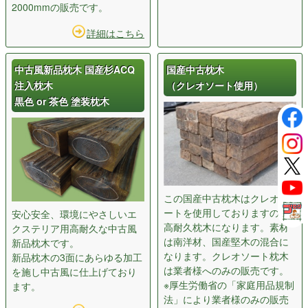
2000mmの販売です。
詳細はこちら
中古風新品枕木 国産杉ACQ
国産中古枕木
注入枕木
（クレオソート使用）
黒色 or 茶色 塗装枕木
この国産中古枕木はクレオソ
ートを使用しておりますので
安心安全、環境にやさしいエ
高耐久枕木になります。素材
クステリア用高耐久な中古風
は南洋材、国産堅木の混合に
新品枕木です。
なります。クレオソート枕木
新品枕木の3面にあらゆる加工
は業者様へのみの販売です。
を施し中古風に仕上げており
※厚生労働省の「家庭用品規制
ます。
法」により業者様のみの販売