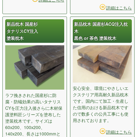
詳細はこちら
新品枕木 国産杉
新品枕木 国産杉ACQ注入枕
タナリスCY注入
木
塗装枕木
黒色 or 茶色 塗装枕木
安心安全、環境にやさしいエ
クステリア用高耐久新品枕木
ラフ挽きされた国産杉に防
です。国内にて加工・生産し
腐・防蟻効果の高いタナリス
た信用のおける新品枕木です
CYを圧力注入後さらに木材保
ので数多くの公共工事にも使
護塗料匠シリーズを塗布した
用されております。
塗装枕木です。サイズは
60x200、100x200、
詳細はこちら
140x200、長さは1000mmと