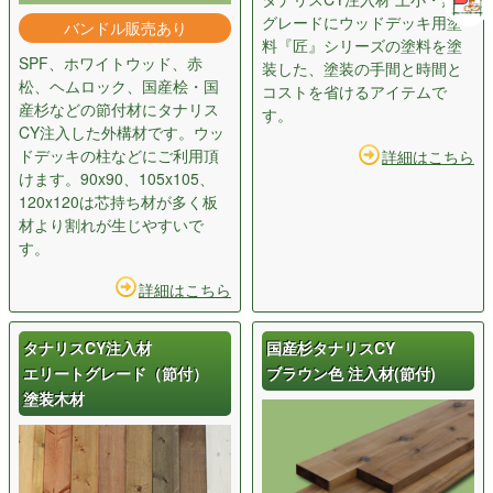
グレードにウッドデッキ用塗
バンドル販売あり
料『匠』シリーズの塗料を塗
SPF、ホワイトウッド、赤
装した、塗装の手間と時間と
松、ヘムロック、国産桧・国
コストを省けるアイテムで
産杉などの節付材にタナリス
す。
CY注入した外構材です。ウッ
ドデッキの柱などにご利用頂
詳細はこちら
けます。90x90、105x105、
120x120は芯持ち材が多く板
材より割れが生じやすいで
す。
詳細はこちら
タナリスCY注入材
国産杉タナリスCY
エリートグレード（節付）
ブラウン色 注入材(節付)
塗装木材