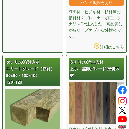
バンドル販売あり
SPF材・ヒノキ材・杉材等の
節付材をプレーナー加工、タ
ナリスCY注入した、高品質な
がらリーズナブルな外構材で
す。
詳細はこちら
タナリスCY注入材
タナリスCY注入材
エリートグレード（節付）
上小・無節グレード 塗装木
90×90・105×105
材
120×120
タナリスCY注入材 上小・無節