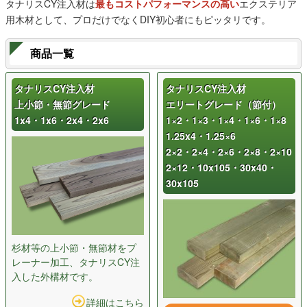
タナリスCY注入材は
最もコストパフォーマンスの高い
エクステリア
用木材として、プロだけでなくDIY初心者にもピッタリです。
商品一覧
タナリスCY注入材
タナリスCY注入材
上小節・無節グレード
エリートグレード（節付）
1x4・1x6・2x4・2x6
1×2・1×3・1×4・1×6・1×8
1.25x4・1.25×6
2×2・2×4・2×6・2×8・2×10
2×12・10x105・30x40・
30x105
杉材等の上小節・無節材をプ
レーナー加工、タナリスCY注
入した外構材です。
詳細はこちら