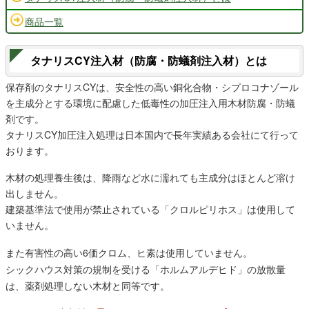
商品一覧
タナリスCY注入材（防腐・防蟻剤注入材）とは
保存剤のタナリスCYは、安全性の高い銅化合物・シプロコナゾール
を主成分とする環境に配慮した低毒性の加圧注入用木材防腐・防蟻
剤です。
タナリスCY加圧注入処理は日本国内で長年実績ある会社にて行って
おります。
木材の処理養生後は、降雨など水に濡れても主成分はほとんど溶け
出しません。
建築基準法で使用が禁止されている「クロルピリホス」は使用して
いません。
また有害性の高い6価クロム、ヒ素は使用していません。
シックハウス対策の規制を受ける「ホルムアルデヒド」の放散量
は、薬剤処理しない木材と同等です。