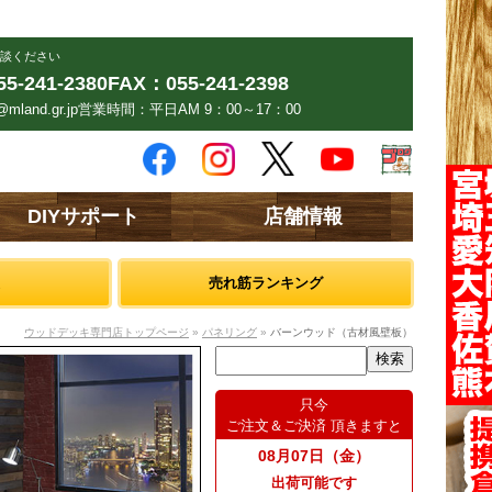
談ください
5-241-2380
FAX：055-241-2398
mland.gr.jp
営業時間：平日AM 9：00～17：00
DIYサポート
店舗情報
売れ筋ランキング
ウッドデッキ専門店トップページ
»
パネリング
»
バーンウッド（古材風壁板）
只今
ご注文＆ご決済 頂きますと
08月07日（金）
出荷可能です