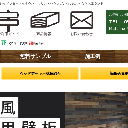
ンレッドシダー・イタウバ・ウリン・セランガンバツのことなら木工ランド
お気軽にご相
TEL：05
Mail：mail@
ご利用ガイド
商品情報
お問い合わせ
QRコード決済
無料サンプル
施工例
ウッドデッキ用材種紹介
新商品情報