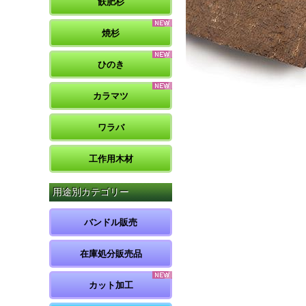
飫肥杉
焼杉
ひのき
カラマツ
ワラバ
工作用木材
用途別カテゴリー
バンドル販売
在庫処分販売品
カット加工