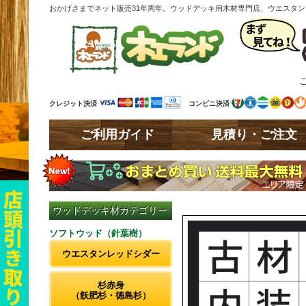
おかげさまでネット販売31年周年。ウッドデッキ用木材専門店、ウエスタ
クレジット決済
コンビニ決済
ご利用ガイド
見積り・ご注文
ウッドデッキ材カテゴリー
ソフトウッド（針葉樹）
ウエスタンレッドシダー
杉赤身
（飫肥杉・徳島杉）