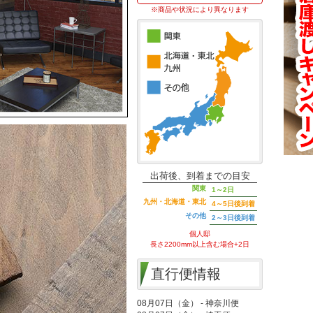
※商品や状況により異なります
出荷後、到着までの目安
関東
1～2日
九州・北海道・東北
4～5日後到着
その他
2～3日後到着
個人邸
長さ2200mm以上含む場合+2日
直行便情報
08月07日（金） - 神奈川便