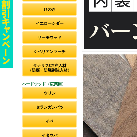
ひのき
イエローシダー
サーモウッド
シベリアンラーチ
タナリスCY注入材
（防腐・防蟻剤注入材）
ハードウッド（広葉樹）
ウリン
セランガンバツ
イペ
イタウバ