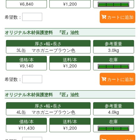
¥6,840
¥1,200
希望数：
カートに追加
オリジナル木材保護塗料 『匠』油性
厚さ×幅×長さ
参考重量
3L缶 マホガニーブラウン色
3.0kg
価格/本
送料/本
在庫
¥9,140
¥1,200
希望数：
カートに追加
オリジナル木材保護塗料 『匠』油性
厚さ×幅×長さ
参考重量
4L缶 マホガニーブラウン色
4.0kg
価格/本
送料/本
在庫
¥11,430
¥1,200