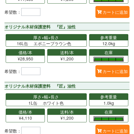
希望数：
カートに追加
オリジナル木材保護塗料 『匠』油性
厚さ×幅×長さ
参考重量
16L缶 エボニーブラウン色
12.0kg
価格/本
送料/本
在庫
¥28,950
¥1,200
希望数：
カートに追加
オリジナル木材保護塗料 『匠』油性
厚さ×幅×長さ
参考重量
1L缶 ホワイト色
1.0kg
価格/本
送料/本
在庫
¥4,110
¥1,200
希望数：
カートに追加