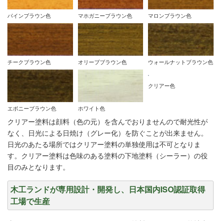
パインブラウン色
マホガニーブラウン色
マロンブラウン色
チークブラウン色
オリーブブラウン色
ウォールナットブラウン色
クリアー色
エボニーブラウン色
ホワイト色
クリアー塗料は顔料（色の元）を含んでおりませんので耐光性が
なく、日光による日焼け（グレー化）を防ぐことが出来ません。
日光のあたる場所ではクリアー塗料の単独使用は不可となりま
す。クリアー塗料は色味のある塗料の下地塗料（シーラー）の役
目のみとなります。
木工ランドが専用設計・開発し、日本国内ISO認証取得
工場で生産