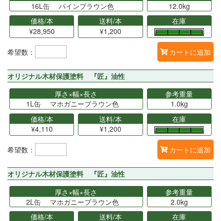
16L缶 パインブラウン色
12.0kg
価格/本
送料/本
在庫
¥28,950
¥1,200
希望数：
カートに追加
オリジナル木材保護塗料 『匠』油性
厚さ×幅×長さ
参考重量
1L缶 マホガニーブラウン色
1.0kg
価格/本
送料/本
在庫
¥4,110
¥1,200
希望数：
カートに追加
オリジナル木材保護塗料 『匠』油性
厚さ×幅×長さ
参考重量
2L缶 マホガニーブラウン色
2.0kg
価格/本
送料/本
在庫