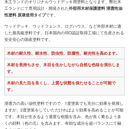
木工ランドのオリジナルウッドデッキ用塗料となります。弊社木
工ランドにて専用設計・開発された
外部用木材保護塗料 浸透性油
性塗料 原液使用タイプ
です。
ウッドデッキ、ウッドフェンス、ログハウス、など外部木材に適
した最高級塗料です。日本国内のISO認証取得工場にて生産される
安全安心の国産塗料です。
木材の耐久性、耐水性、防虫性、防腐性、耐光性を高めます。
木材を長持ちさせ、木目を生かしながら自然な色味を演出しま
す。
木材の見た目を良くし、上質な状態を保たせることが可能で
す。
浸透力の高い油性塗料ですので、1度塗装でも充分に効果を発揮し
ますが、2度塗装をしていただければより効果を高めることが可能
です。木目が生きるよう適度な樹脂を含み、色が良く乗るよう多
くの顔料（色の元）を含みます。有効な成分を超バランスにて融