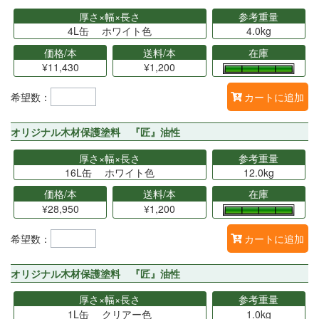
厚さ×幅×長さ
参考重量
4L缶 ホワイト色
4.0kg
価格/本
送料/本
在庫
¥11,430
¥1,200
希望数：
カートに追加
オリジナル木材保護塗料 『匠』油性
厚さ×幅×長さ
参考重量
16L缶 ホワイト色
12.0kg
価格/本
送料/本
在庫
¥28,950
¥1,200
希望数：
カートに追加
オリジナル木材保護塗料 『匠』油性
厚さ×幅×長さ
参考重量
1L缶 クリアー色
1.0kg