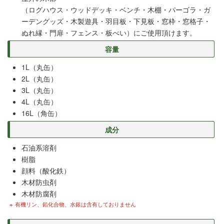
（ログハウス・ウッドデッキ・ベンチ・木棚・パーゴラ・ガ
ーデングッズ・木製遊具・羽目板・下見板・窓枠・窓格子・
ぬれ縁・門扉・フェンス・板べい）にご使用頂けます。
容量
1L（丸缶）
2L（丸缶）
3L（丸缶）
4L（丸缶）
16L（角缶）
成分
石油系溶剤
樹脂
顔料（酸化鉄）
木材防虫剤
木材防腐剤
有機リン、鉛化合物、水銀は含有しておりません