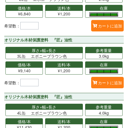
価格/本
送料/本
在庫
¥6,840
¥1,200
希望数：
カートに追加
オリジナル木材保護塗料 『匠』油性
厚さ×幅×長さ
参考重量
3L缶 エボニーブラウン色
3.0kg
価格/本
送料/本
在庫
¥9,140
¥1,200
希望数：
カートに追加
オリジナル木材保護塗料 『匠』油性
厚さ×幅×長さ
参考重量
4L缶 エボニーブラウン色
4.0kg
価格/本
送料/本
在庫
¥11,430
¥1,200