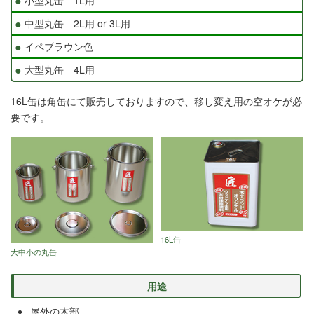
中型丸缶 2L用 or 3L用
イペブラウン色
大型丸缶 4L用
16L缶は角缶にて販売しておりますので、移し変え用の空オケが必
要です。
16L缶
大中小の丸缶
用途
屋外の木部