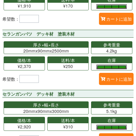
¥1,910
¥170
希望数：
カートに追加
セランガンバツ デッキ材 塗装木材
厚さ×幅×長さ
参考重量
20mmx90mmx2500mm
4.2kg
価格/本
送料/本
在庫
¥2,370
¥250
希望数：
カートに追加
セランガンバツ デッキ材 塗装木材
厚さ×幅×長さ
参考重量
20mmx90mmx3000mm
5.1kg
価格/本
送料/本
在庫
¥2,920
¥310