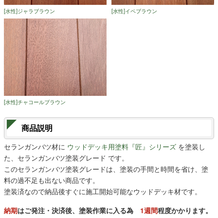
[水性]ジャラブラウン
[水性]イペブラウン
[水性]チャコールブラウン
商品説明
セランガンバツ材に
ウッドデッキ用塗料『匠』シリーズ
を塗装し
た、セランガンバツ塗装グレード です。
このセランガンバツ塗装グレードは、塗装の手間と時間を省け、塗
料の過不足も出ない商品です。
塗装済なので納品後すぐに施工開始可能なウッドデッキ材です。
納期
はご発注・決済後、塗装作業に入る為
1週間
程度かかります。