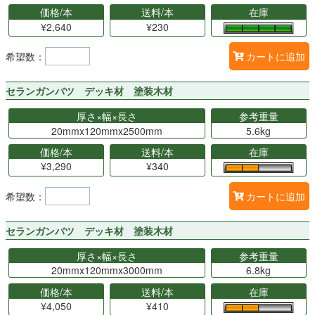
価格/本
送料/本
在庫
¥2,640
¥230
希望数：
カートに追加
セランガンバツ デッキ材 塗装木材
厚さ×幅×長さ
参考重量
20mmx120mmx2500mm
5.6kg
価格/本
送料/本
在庫
¥3,290
¥340
希望数：
カートに追加
セランガンバツ デッキ材 塗装木材
厚さ×幅×長さ
参考重量
20mmx120mmx3000mm
6.8kg
価格/本
送料/本
在庫
¥4,050
¥410