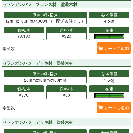
セランガンバツ フェンス材 塗装木材
厚さ×幅×長さ
参考重量
12mmx100mmx4000mm（配送条件アリ）
4.5kg
価格/本
送料/本
在庫
¥3,130
¥320
希望数：
カートに追加
セランガンバツ デッキ材 塗装木材
厚さ×幅×長さ
参考重量
20mmx90mmx900mm
1.5kg
価格/本
送料/本
在庫
¥870
¥80
希望数：
カートに追加
セランガンバツ デッキ材 塗装木材
厚さ×幅×長さ
参考重量