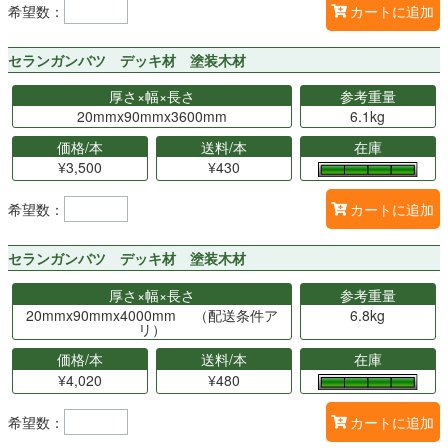
希望数：
カートに追加
セランガンバツ デッキ材 塗装木材
厚さ×幅×長さ
参考重量
20mmx90mmx3600mm
6.1kg
価格/本
送料/本
在庫
¥3,500
¥430
希望数：
カートに追加
セランガンバツ デッキ材 塗装木材
厚さ×幅×長さ
参考重量
20mmx90mmx4000mm （配送条件ア
6.8kg
リ）
価格/本
送料/本
在庫
¥4,020
¥480
希望数：
カートに追加