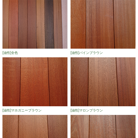
[油性]全色
[油性]パインブラウン
[油性]マホガニーブラウン
[油性]マロンブラウン