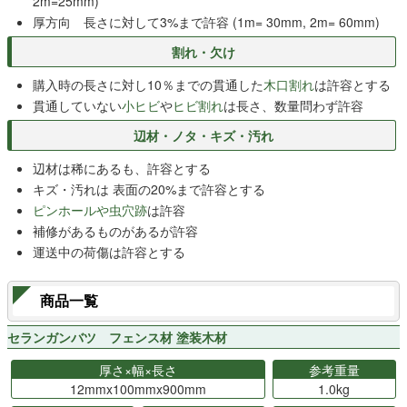
2m=25mm)
厚方向 長さに対して3%まで許容 (1m= 30mm, 2m= 60mm)
割れ・欠け
購入時の長さに対し10％までの貫通した
木口割れ
は許容とする
貫通していない
小ヒビ
や
ヒビ割れ
は長さ、数量問わず許容
辺材・ノタ・キズ・汚れ
辺材は稀にあるも、許容とする
キズ・汚れは 表面の20%まで許容とする
ピンホールや虫穴跡
は許容
補修があるものがあるが許容
運送中の荷傷は許容とする
商品一覧
セランガンバツ フェンス材 塗装木材
厚さ×幅×長さ
参考重量
12mmx100mmx900mm
1.0kg