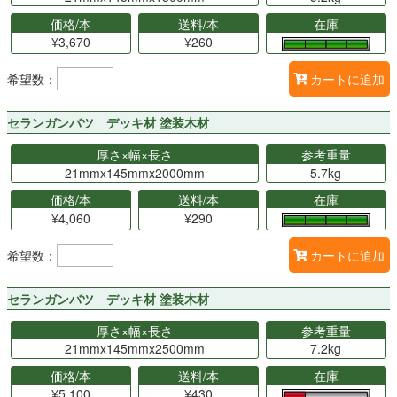
価格/本
送料/本
在庫
¥3,670
¥260
希望数：
カートに追加
セランガンバツ デッキ材 塗装木材
厚さ×幅×長さ
参考重量
21mmx145mmx2000mm
5.7kg
価格/本
送料/本
在庫
¥4,060
¥290
希望数：
カートに追加
セランガンバツ デッキ材 塗装木材
厚さ×幅×長さ
参考重量
21mmx145mmx2500mm
7.2kg
価格/本
送料/本
在庫
¥5,100
¥430