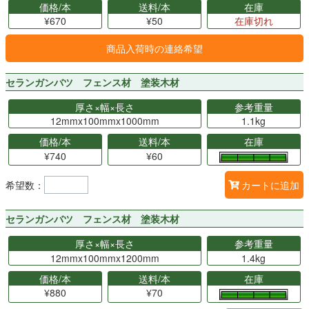
価格/本
送料/本
在庫
¥670
¥50
在庫切れ
商品入荷時の連絡希望
セランガンバツ フェンス材 塗装木材
厚さ×幅×長さ
参考重量
12mmx100mmx1000mm
1.1kg
価格/本
送料/本
在庫
¥740
¥60
希望数：
カートに追加
セランガンバツ フェンス材 塗装木材
厚さ×幅×長さ
参考重量
12mmx100mmx1200mm
1.4kg
価格/本
送料/本
在庫
¥880
¥70