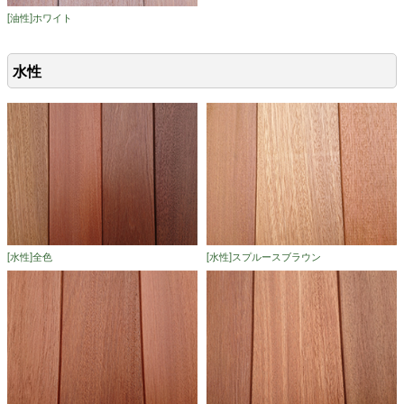
[油性]ホワイト
水性
[水性]全色
[水性]スプルースブラウン