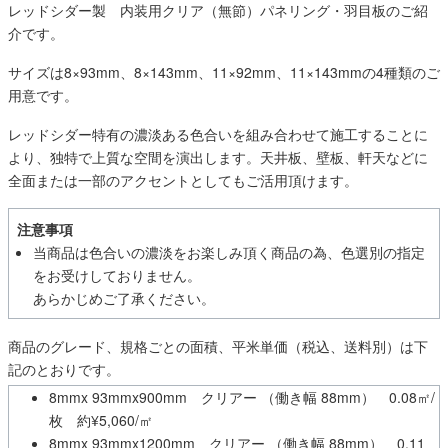
レッドシダー製 内装用クリア（無節）パネリング・羽目板のご紹
介です。
サイズは8×93mm、8×143mm、11×92mm、11×143mmの4種類のご
用意です。
レッドシダー特有の濃淡ある色合いを組み合わせて施工することに
より、独特で上質な空間を演出します。天井板、壁板、軒天などに
全面または一部のアクセントとしてもご活用頂けます。
注意事項
当商品は色合いの濃淡をお楽しみ頂く商品の為、色選別の指定
をお受けしておりません。
あらかじめご了承ください。
商品のグレード、規格ごとの面積、平米単価（税込、送料別）は下
記のとおりです。
8mmx 93mmx900mm クリアー （働き幅 88mm） 0.08㎡/
枚 約¥5,060/㎡
8mmx 93mmx1200mm クリアー （働き幅 88mm） 0.11