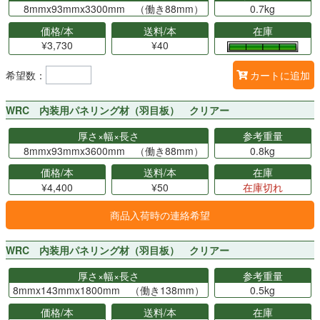
8mmx93mmx3300mm （働き88mm）
0.7kg
価格/本
送料/本
在庫
¥3,730
¥40
希望数：
カートに追加
WRC 内装用パネリング材（羽目板） クリアー
厚さ×幅×長さ
参考重量
8mmx93mmx3600mm （働き88mm）
0.8kg
価格/本
送料/本
在庫
¥4,400
¥50
在庫切れ
商品入荷時の連絡希望
WRC 内装用パネリング材（羽目板） クリアー
厚さ×幅×長さ
参考重量
8mmx143mmx1800mm （働き138mm）
0.5kg
価格/本
送料/本
在庫