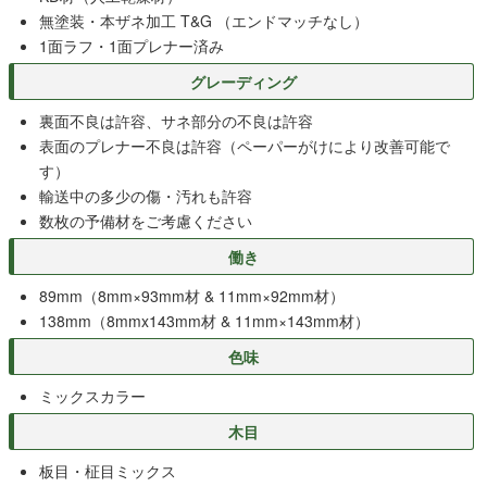
無塗装・本ザネ加工 T&G （エンドマッチなし）
1面ラフ・1面プレナー済み
グレーディング
裏面不良は許容、サネ部分の不良は許容
表面のプレナー不良は許容（ペーパーがけにより改善可能で
す）
輸送中の多少の傷・汚れも許容
数枚の予備材をご考慮ください
働き
89mm（8mm×93mm材 & 11mm×92mm材）
138mm（8mmx143mm材 & 11mm×143mm材）
色味
ミックスカラー
木目
板目・柾目ミックス