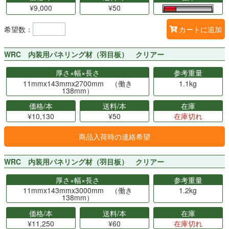
¥9,000
¥50
希望数：
カートに追加
WRC 内装用パネリング材（羽目板） クリアー
厚さ×幅×長さ
参考重量
11mmx143mmx2700mm （働き
1.1kg
138mm）
価格/本
送料/本
在庫
¥10,130
¥50
在庫切れ
商品入荷時の連絡希望
WRC 内装用パネリング材（羽目板） クリアー
厚さ×幅×長さ
参考重量
11mmx143mmx3000mm （働き
1.2kg
138mm）
価格/本
送料/本
在庫
¥11,250
¥60
在庫切れ