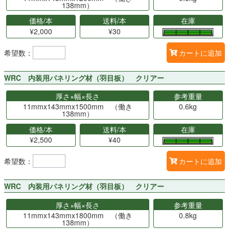
138mm）
価格/本
送料/本
在庫
¥2,000
¥30
希望数：
カートに追加
WRC 内装用パネリング材（羽目板） クリアー
厚さ×幅×長さ
参考重量
11mmx143mmx1500mm （働き
0.6kg
138mm）
価格/本
送料/本
在庫
¥2,500
¥40
希望数：
カートに追加
WRC 内装用パネリング材（羽目板） クリアー
厚さ×幅×長さ
参考重量
11mmx143mmx1800mm （働き
0.8kg
138mm）