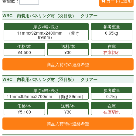
希望数：
カートに追加
WRC 内装用パネリング材（羽目板） クリアー
厚さ×幅×長さ
参考重量
11mmx92mmx2400mm （働き
0.65kg
89mm）
価格/本
送料/本
在庫
¥4,500
¥30
在庫切れ
商品入荷時の連絡希望
WRC 内装用パネリング材（羽目板） クリアー
厚さ×幅×長さ
参考重量
11mmx92mmx2700mm （働き89mm）
0.7kg
価格/本
送料/本
在庫
¥5,100
¥30
在庫切れ
商品入荷時の連絡希望