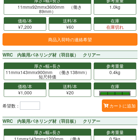
厚さ×幅×長さ
参考重量
11mmx92mmx3600mm （働き
1.0kg
89mm）
価格/本
送料/本
在庫
¥7,200
¥60
在庫切れ
商品入荷時の連絡希望
WRC 内装用パネリング材（羽目板） クリアー
厚さ×幅×長さ
参考重量
11mmx143mmx900mm （働き138mm）
0.4kg
短尺特価
価格/本
送料/本
在庫
¥1,000
¥20
希望数：
カートに追加
WRC 内装用パネリング材（羽目板） クリアー
厚さ×幅×長さ
参考重量
11mmx143mmx1200mm （働き
0.5kg