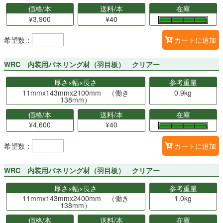
価格/本
送料/本
在庫
¥3,900
¥40
希望数：
カートに追加
WRC 内装用パネリング材（羽目板） クリアー
厚さ×幅×長さ
参考重量
11mmx143mmx2100mm （働き
0.9kg
138mm）
価格/本
送料/本
在庫
¥4,600
¥40
希望数：
カートに追加
WRC 内装用パネリング材（羽目板） クリアー
厚さ×幅×長さ
参考重量
11mmx143mmx2400mm （働き
1.0kg
138mm）
価格/本
送料/本
在庫