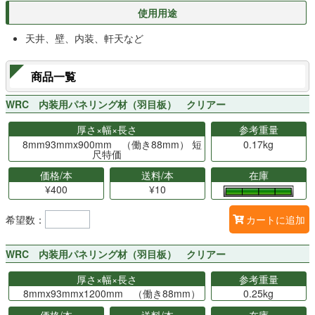
使用用途
天井、壁、内装、軒天など
商品一覧
WRC 内装用パネリング材（羽目板） クリアー
厚さ×幅×長さ
参考重量
8mm93mmx900mm （働き88mm） 短
0.17kg
尺特価
価格/本
送料/本
在庫
¥400
¥10
希望数：
カートに追加
WRC 内装用パネリング材（羽目板） クリアー
厚さ×幅×長さ
参考重量
8mmx93mmx1200mm （働き88mm）
0.25kg
価格/本
送料/本
在庫