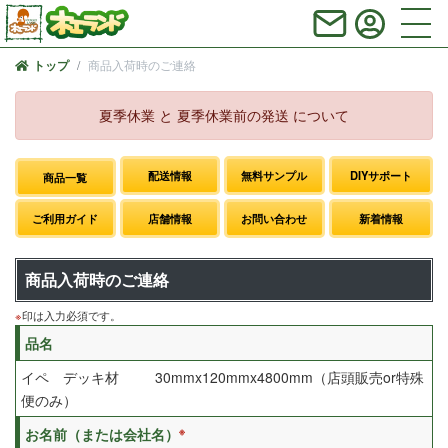
商品入荷時のご連絡
トップ
夏季休業 と 夏季休業前の発送 について
配送情報
無料サンプル
DIYサポート
商品一覧
ご利用ガイド
店舗情報
お問い合わせ
新着情報
商品入荷時のご連絡
※
印は入力必須です。
品名
イペ デッキ材 30mmx120mmx4800mm（店頭販売or特殊
便のみ）
※
お名前（または会社名）