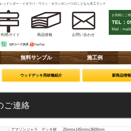
ンレッドシダー・イタウバ・ウリン・セランガンバツのことなら木工ランド
お気軽にご相
TEL：05
Mail：mail@
ご利用ガイド
商品情報
お問い合わせ
QRコード決済
無料サンプル
施工例
ウッドデッキ用材種紹介
新商品情報
のご連絡
アマゾンジャラ デッキ材 25mmx145mmx3600mm