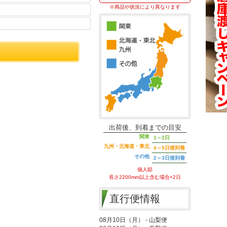
※商品や状況により異なります
出荷後、到着までの目安
関東
1～2日
九州・北海道・東北
4～5日後到着
その他
2～3日後到着
個人邸
長さ2200mm以上含む場合+2日
直行便情報
08月10日（月） - 山梨便