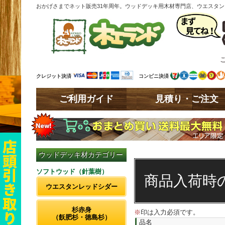
おかげさまでネット販売31年周年。ウッドデッキ用木材専門店、ウエスタ
クレジット決済
コンビニ決済
ご利用ガイド
見積り・ご注文
ウッドデッキ材カテゴリー
ソフトウッド（針葉樹）
商品入荷時
ウエスタンレッドシダー
杉赤身
※
印は入力必須です。
（飫肥杉・徳島杉）
品名