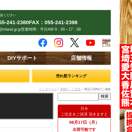
談ください
5-241-2380
FAX：055-241-2398
mland.gr.jp
営業時間：平日AM 9：00～17：00
DIYサポート
店舗情報
売れ筋ランキング
トップページ
»
見積り・ご注文
»
商品入荷時のご連絡
只今
ご注文＆ご決済 頂きますと
08月17日（月）
出荷可能です